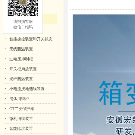
智能电缆防爆装置
箱变测控装置
请扫描客服
微信
二
维码
绝缘在线监测装置
智能操控装置和开关状态
无线测温装置
过电压抑制柜
开关柜局放装置
光纤测温装置
小电流接地选线装置
消弧消谐柜
CT二次保护器
微机消谐装置
智能除湿装置