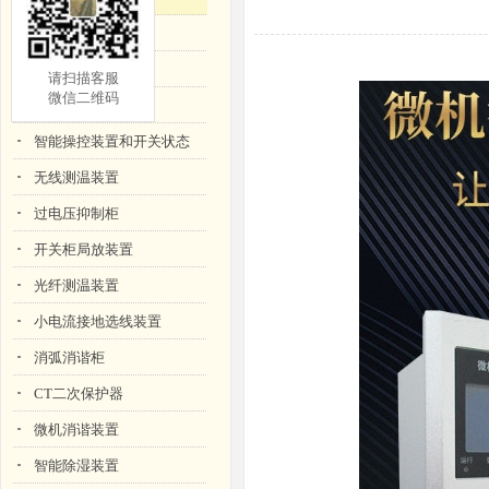
智能电缆防爆装置
箱变测控装置
请扫描客服
微信
二
维码
绝缘在线监测装置
智能操控装置和开关状态
无线测温装置
过电压抑制柜
开关柜局放装置
光纤测温装置
小电流接地选线装置
消弧消谐柜
CT二次保护器
微机消谐装置
智能除湿装置